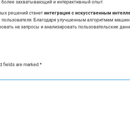
 более захватывающий и интерактивный опыт.
ных решений станет
интеграция с искусственным интелл
 пользователя. Благодаря улучшенным алгоритмам машинн
ровать на запросы и анализировать пользовательские дан
d fields are marked
*