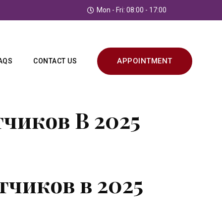
Mon - Fri: 08:00 - 17:00
APPOINTMENT
FAQS
CONTACT US
тчиков В 2025
тчиков в 2025