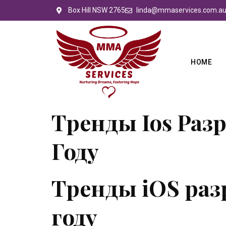
Box Hill NSW 2765
linda@mmaservices.com.a
HOME
Тренды Ios Раз
Году
Тренды iOS раз
году