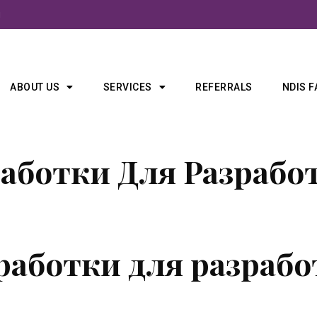
u
ABOUT US
SERVICES
REFERRALS
NDIS 
работки Для Разрабо
работки для разрабо