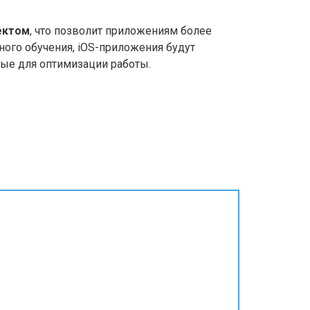
ектом
, что позволит приложениям более
ого обучения, iOS-приложения будут
ные для оптимизации работы.